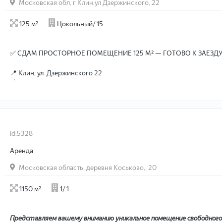
Московская обл, г Клин,ул Дзержинского, 22
125 м²
Цокольный/ 15
✅ СДАМ ПРОСТОРНОЕ ПОМЕЩЕНИЕ 125 М² — ГОТОВО К ЗАЕЗДУ
📍 Клин, ул. Дзержинского 22
💰 50 000 ₽/мес + КУ
🔑 От собственника — без комиссий
━━━━━━━━━━━━━━━━━━━━
🎯 ИДЕАЛЬНО ПОД:
id:5328
• Офис компании на 10-15 человек
Аренда
• Склад интернет-магазина / маркетплейсов
• Студию: йога, танцы, фитнес, репетиции
Московская область, деревня Коськово,, 20
• Учебный центр / курсы / репетиторство
• Небольшое производство / пекарню / мастерскую
1150 м²
1/ 1
• Колл-центр / бэк-офис / архив
━━━━━━━━━━━━━━━━━━━━
Представляем вашему вниманию уникальное помещение свободного 