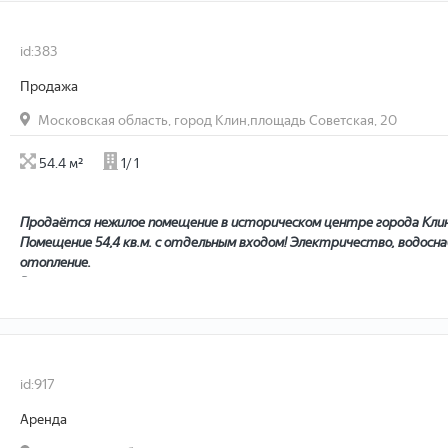
id:383
Продажа
Московская область, город Клин,площадь Советская, 20
54.4 м²
1/ 1
Продаётся нежилое помещение в историческом центре города Клин
Помещение 54,4 кв.м. с отдельным входом! Электричество, водосна
отопление.
Ранее в помещении располагалась аптека.
Парковочные места! Отличный пеший и авто трафик! Рядом сетев
Просмотр в любое время!
id:917
Аренда