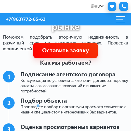
Помощь в подборе
RU
квартиры на вторичном
+7(963)772-65-63
рынке
Поможем подобрать вторичную недвижимость в
разумный срок на выгодных условиях. Проверка
юридической чистоты сделки.
Оставить заявку
Как мы работаем?
Подписание агентского договора
1
Консультация по условиям заключения договора, порядку
оплаты, согласование пожеланий и выявление
потребностей.
Подбор объекта
2
Произведём подбор и организуем просмотр совместно с
нашим специалистом интересующих Вас вариантов.
Оценка просмотренных вариантов
3