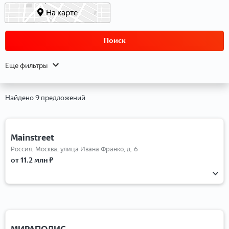
На карте
Поиск
Еще фильтры
Найдено 9 предложений
Mainstreet
Россия, Москва, улица Ивана Франко, д. 6
от 11.2 млн ₽
1-комнатные
2-комнатные
3-комнатные
4-комнатные
Студии
МИРАПОЛИС