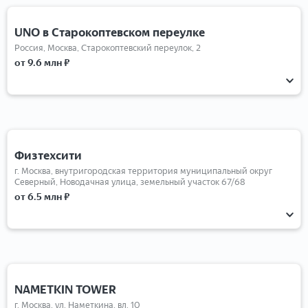
UNO в Старокоптевском переулке
Россия, Москва, Старокоптевский переулок, 2
от 9.6 млн ₽
1-комнатные
2-комнатные
3-комнатные
4-комнатные
Студии
Физтехсити
г. Москва, внутригородская территория муниципальный округ
Северный, Новодачная улица, земельный участок 67/68
от 6.5 млн ₽
2-комнатные
3-комнатные
6-комнатные
7-комнатные
Студии
NAMETKIN TOWER
г. Москва, ул. Наметкина, вл. 10