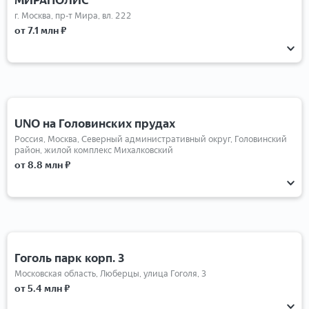
г. Москва, пр-т Мира, вл. 222
от 7.1 млн ₽
1-комнатные
2-комнатные
3-комнатные
4-комнатные
Студии
UNO на Головинских прудах
Россия, Москва, Северный административный округ, Головинский
район, жилой комплекс Михалковский
от 8.8 млн ₽
1-комнатные
2-комнатные
3-комнатные
4-комнатные
Студии
Гоголь парк корп. 3
Московская область, Люберцы, улица Гоголя, 3
от 5.4 млн ₽
1-комнатные
2-комнатные
3-комнатные
Студии