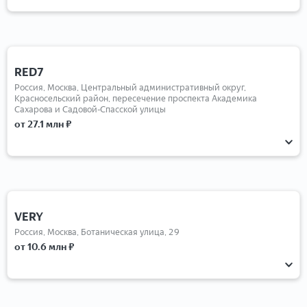
RED7
Россия, Москва, Центральный административный округ,
Красносельский район, пересечение проспекта Академика
Сахарова и Садовой-Спасской улицы
от 27.1 млн ₽
2-комнатные
3-комнатные
4-комнатные
Студии
VERY
Россия, Москва, Ботаническая улица, 29
от 10.6 млн ₽
1-комнатные
2-комнатные
3-комнатные
4-комнатные
5-комнатные
Студии