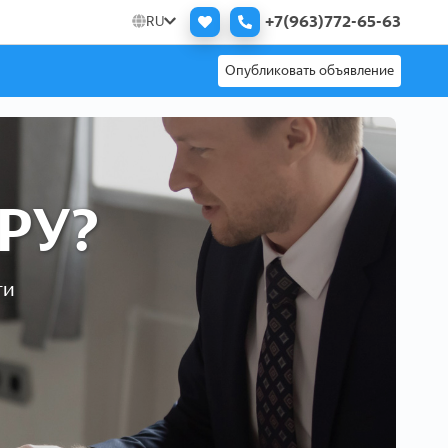
+7(963)772-65-63
RU
Опубликовать объявление
РУ?
ти